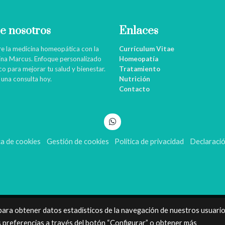
e nosotros
Enlaces
e la medicina homeopática con la
Currículum Vitae
tina Marcus. Enfoque personalizado
Homeopatía
ico para mejorar tu salud y bienestar.
Tratamiento
una consulta hoy.
Nutrición
Contacto
ca de cookies
Gestión de cookies
Política de privacidad
Declaració
 para obtener datos estadísticos de la navegación de nuestros usuari
s preferencias a través del botón “Configurar” o obtener más