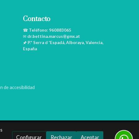
Contacto
☎
Teléfono:
960883065
✉
dr.bettina.marcus@gmx.at
🖈
P.º Serra d 'Espadá, Alboraya, Valencia,
España
n de accesibilidad
os
Configurar
Rechazar
Aceptar